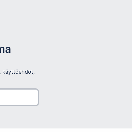
lma
, käyttöehdot,